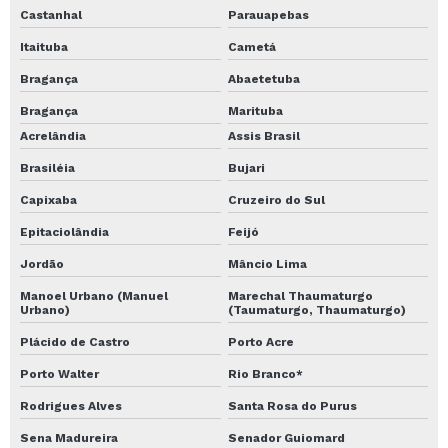
Castanhal
Parauapebas
Itaituba
Cametá
Bragança
Abaetetuba
Bragança
Marituba
Acrelândia
Assis Brasil
Brasiléia
Bujari
Capixaba
Cruzeiro do Sul
Epitaciolândia
Feijó
Jordão
Mâncio Lima
Manoel Urbano (Manuel
Marechal Thaumaturgo
Urbano)
(Taumaturgo, Thaumaturgo)
Plácido de Castro
Porto Acre
Porto Walter
Rio Branco*
Rodrigues Alves
Santa Rosa do Purus
Sena Madureira
Senador Guiomard