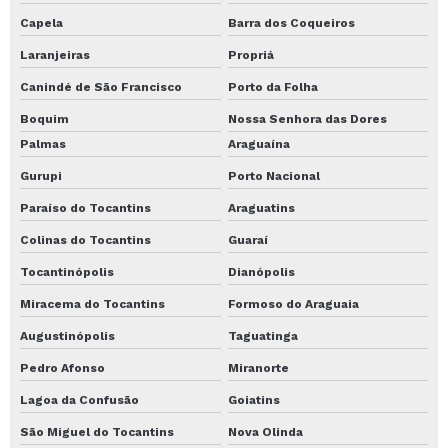
Capela
Barra dos Coqueiros
Laranjeiras
Propriá
Canindé de São Francisco
Porto da Folha
Boquim
Nossa Senhora das Dores
Palmas
Araguaína
Gurupi
Porto Nacional
Paraíso do Tocantins
Araguatins
Colinas do Tocantins
Guaraí
Tocantinópolis
Dianópolis
Miracema do Tocantins
Formoso do Araguaia
Augustinópolis
Taguatinga
Pedro Afonso
Miranorte
Lagoa da Confusão
Goiatins
São Miguel do Tocantins
Nova Olinda