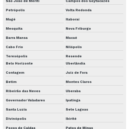
São João de Meriti
Campos dos Goytacazes
Orçamento Transporte de pesados
Petrópolis
Volta Redonda
Perfuração de solo valor
Magé
Itaboraí
Perfuração de solo aluguel
Mesquita
Nova Friburgo
Serviço de perfuração de solo para fundação
Barra Mansa
Macaé
Perfuração de estaca escavada
Cabo Frio
Nilópolis
Perfuração de estaca fundação
Teresópolis
Resende
Perfuração de Estaca Hélice
Belo Horizonte
Uberlândia
Perfuração de estaca hélice contínua
Contagem
Juiz de Fora
Perfuração de estaca hélice preço
Betim
Montes Claros
Perfuração de estaca hélice valor
Ribeirão das Neves
Uberaba
Perfuração de Estacas mg
Governador Valadares
Ipatinga
Santa Luzia
Sete Lagoas
Perfuração de estacas preço
Divinópolis
Ibirité
Perfuração de estacas trado
Poços de Caldas
Patos de Minas