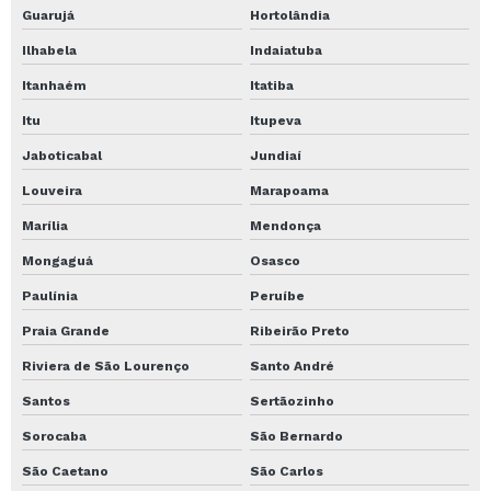
Guarujá
Hortolândia
Serviço de perfuração de estacas
Ilhabela
Indaiatuba
Serviço de perfuração de solo
Itanhaém
Itatiba
Serviço de perfuração em concreto
Itu
Itupeva
Serviço de perfuratriz
Jaboticabal
Jundiaí
Serviço de sondagem spt
Louveira
Marapoama
Serviço de Transporte para Pesados
Marília
Mendonça
Serviços de Estacas Hélice
Mongaguá
Osasco
Sondagem a percussão
Paulínia
Peruíbe
Sondagem a percussão preço
Praia Grande
Ribeirão Preto
Sondagem a percussão spt
Riviera de São Lourenço
Santo André
Sondagem spt
Santos
Sertãozinho
Sondagem spt em minas gerais
Sorocaba
São Bernardo
São Caetano
São Carlos
Sondagem spt execução