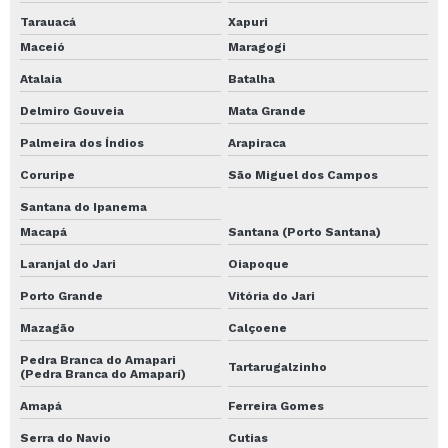
Tarauacá
Xapuri
Maceió
Maragogi
Atalaia
Batalha
Delmiro Gouveia
Mata Grande
Palmeira dos Índios
Arapiraca
Coruripe
São Miguel dos Campos
Santana do Ipanema
Macapá
Santana (Porto Santana)
Laranjal do Jari
Oiapoque
Porto Grande
Vitória do Jari
Mazagão
Calçoene
Pedra Branca do Amapari
Tartarugalzinho
(Pedra Branca do Amaparí)
Amapá
Ferreira Gomes
Serra do Navio
Cutias