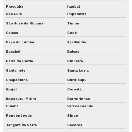
Pracuúba
Itaubal
São Luís
Imperatriz
São José de Ribamar
Timon
Caixas
Codó
Paço do Lumiar
Açailândia
Bacabal
Balsas
Barra do Corda
Pinheiro
Santa Inês
Santa Luzia
Chapadinha
Buriticupú
Grajaú
Coroatá
Itapecuru-Mirim
Barreirinhas
Cuiabá
Várzea Grande
Rondonópolis
Sinop
Tangará da Serra
Cáceres