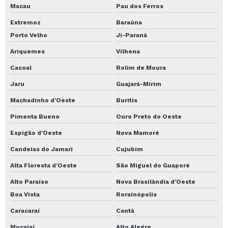
Macau
Pau dos Ferros
Extremoz
Baraúna
Porto Velho
Ji-Paraná
Ariquemes
Vilhena
Cacoal
Rolim de Moura
Jaru
Guajará-Mirim
Machadinho d'Oeste
Buritis
Pimenta Bueno
Ouro Preto do Oeste
Espigão d'Oeste
Nova Mamoré
Candeias do Jamari
Cujubim
Alta Floresta d'Oeste
São Miguel do Guaporé
Alto Paraíso
Nova Brasilândia d'Oeste
Boa Vista
Rorainópolis
Caracaraí
Cantá
Mucajaí
Alto Alegre