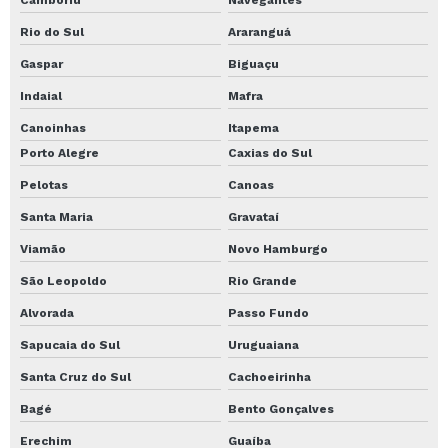
Camboriú
Navegantes
Transporte de plataforma uberlândia mg
Rio do Sul
Araranguá
Transporte de plataforma valor
Gaspar
Biguaçu
Transporte de terraplanagem
Indaial
Mafra
Transporte eólico
Canoinhas
Itapema
Transporte hélice eólica
Porto Alegre
Caxias do Sul
Transporte maquinas pesadas
Pelotas
Canoas
Transporte para Guindaste mg
Santa Maria
Gravataí
Transporte para Guindaste preço
Viamão
Novo Hamburgo
Transporte pesado para empresas
São Leopoldo
Rio Grande
Valor metro sondagem spt
Alvorada
Passo Fundo
Sapucaia do Sul
Uruguaiana
Valor sondagem spt
Santa Cruz do Sul
Cachoeirinha
Empresa de transporte de máquinas pesadas
Bagé
Bento Gonçalves
Empresas de transporte de máquinas agrícolas
Erechim
Guaíba
Transporte de trator