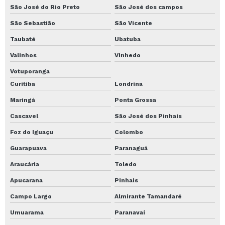
São José do Rio Preto
São José dos campos
Sondagem spt fundação
São Sebastião
São Vicente
Sondagem spt manual
Taubaté
Ubatuba
Sondagem SPT mg
Valinhos
Vinhedo
Sondagem spt orçamento
Votuporanga
Sondagem spt preço mg
Curitiba
Londrina
Sondagem SPT uberlândia
Maringá
Ponta Grossa
Sondagem tipo spt
Cascavel
São José dos Pinhais
Spt sondagem a percussão
Foz do Iguaçu
Colombo
Transporte de caldeira
Guarapuava
Paranaguá
Transporte de Caldeira mg
Araucária
Toledo
Transporte de Caldeira preço
Apucarana
Pinhais
Campo Largo
Almirante Tamandaré
Transporte de Caldeira valor
Umuarama
Paranavaí
Transporte de equipamentos pesados