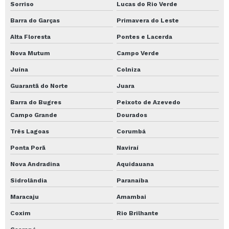
Sorriso
Lucas do Rio Verde
Barra do Garças
Primavera do Leste
Alta Floresta
Pontes e Lacerda
Nova Mutum
Campo Verde
Juína
Colniza
Guarantã do Norte
Juara
Barra do Bugres
Peixoto de Azevedo
Campo Grande
Dourados
Três Lagoas
Corumbá
Ponta Porã
Naviraí
Nova Andradina
Aquidauana
Sidrolândia
Paranaíba
Maracaju
Amambai
Coxim
Rio Brilhante