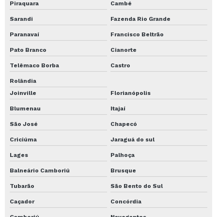
Piraquara
Cambé
Transporte de guindaste
Sarandi
Fazenda Rio Grande
Transporte de guindaste sp
Paranavaí
Francisco Beltrão
Transporte de máquinas e equipamentos
Pato Branco
Cianorte
Transporte de máquinas industriais
Telêmaco Borba
Castro
Transporte de pesados
Rolândia
Transporte de Pesados mg
Joinville
Florianópolis
Transporte de pesados preço
Blumenau
Itajaí
Transporte de Pesados uberlândia
São José
Chapecó
Transporte de pesados valor
Criciúma
Jaraguá do sul
Transporte de plataforma
Lages
Palhoça
Transporte de plataforma elevatória
Balneário Camboriú
Brusque
Tubarão
São Bento do Sul
Transporte de plataforma mg
Caçador
Concórdia
Transporte de plataforma preço