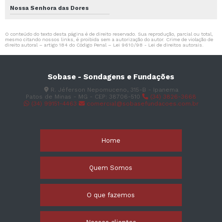
Nossa Senhora das Dores
O conteúdo do texto desta página é de direito reservado. Sua reprodução, parcial ou total,
mesmo citando nossos links, é proibida sem a autorização do autor. Crime de violação de
direito autoral – artigo 184 do Código Penal –
Lei 9610/98 - Lei de direitos autorais
.
Sobase - Sondagens e Fundações
R. Jéferson Nepomuceno, 315-B - Ipanema
Patos de Minas - MG - CEP: 38706-510
(34) 3826-3668
(34) 99151-4463
comercial@sobasefundacoes.com.br
Home
Quem Somos
O que fazemos