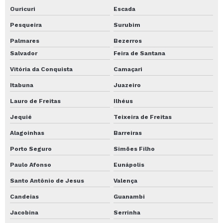
Ouricuri
Escada
Pesqueira
Surubim
Palmares
Bezerros
Salvador
Feira de Santana
Vitória da Conquista
Camaçari
Itabuna
Juazeiro
Lauro de Freitas
Ilhéus
Jequié
Teixeira de Freitas
Alagoinhas
Barreiras
Porto Seguro
Simões Filho
Paulo Afonso
Eunápolis
Santo Antônio de Jesus
Valença
Candeias
Guanambi
Jacobina
Serrinha