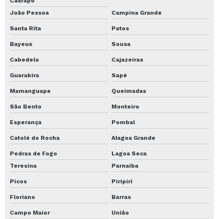
Caarapó
João Pessoa
Campina Grande
Santa Rita
Patos
Bayeux
Sousa
Cabedelo
Cajazeiras
Guarabira
Sapé
Mamanguape
Queimadas
São Bento
Monteiro
Esperança
Pombal
Catolé do Rocha
Alagoa Grande
Pedras de Fogo
Lagoa Seca
Teresina
Parnaíba
Picos
Piripiri
Floriano
Barras
Campo Maior
União