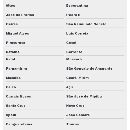
Altos
Esperantina
José de Freitas
Pedro II
Oeiras
São Raimundo Nonato
Miguel Alves
Luís Correia
Piracuruca
Cocal
Batalha
Corrente
Natal
Mossoró
Parnamirim
São Gonçalo do Amarante
Macaíba
Ceará-Mirim
Caicó
Açu
Currais Novos
São José de Mipibu
Santa Cruz
Nova Cruz
Apodi
João Câmara
Canguaretama
Touros