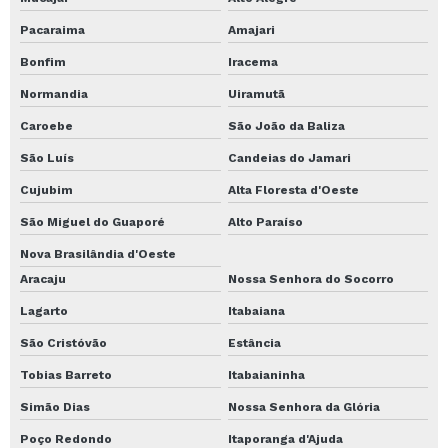
Pacaraima
Amajari
Bonfim
Iracema
Normandia
Uiramutã
Caroebe
São João da Baliza
São Luís
Candeias do Jamari
Cujubim
Alta Floresta d'Oeste
São Miguel do Guaporé
Alto Paraíso
Nova Brasilândia d'Oeste
Aracaju
Nossa Senhora do Socorro
Lagarto
Itabaiana
São Cristóvão
Estância
Tobias Barreto
Itabaianinha
Simão Dias
Nossa Senhora da Glória
Poço Redondo
Itaporanga d'Ajuda