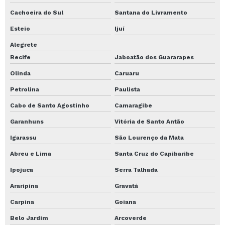
Cachoeira do Sul
Santana do Livramento
Transporte de máquinas pesadas em mg
Esteio
Ijuí
Empresa de perfuração de solo em minas gerais
Alegrete
Serviço de perfuração de solo em uberlândia
Recife
Jaboatão dos Guararapes
Serviço de perfuração de solo em goiás
Olinda
Caruaru
Petrolina
Paulista
Cabo de Santo Agostinho
Camaragibe
Garanhuns
Vitória de Santo Antão
Igarassu
São Lourenço da Mata
Abreu e Lima
Santa Cruz do Capibaribe
Ipojuca
Serra Talhada
Araripina
Gravatá
Carpina
Goiana
Belo Jardim
Arcoverde