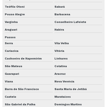
Perfuração de Estacas uberlândia mg
Teófilo Otoni
Sabará
Perfuração de Estacas Valor
Pouso Alegre
Barbacena
Perfuração de fundação
Varginha
Conselheiro Lafeiete
Perfuração de lençol freático
Araguari
Itabira
Perfuração e solo para fundação
Passos
Perfuração em solo estaca
Serra
Vila Velha
Perfuração escavação
Cariacica
Vitória
Perfuração escavada
Cachoeiro de Itapemirim
Linhares
Perfuração estaca raiz
São Mateus
Colatina
Perfuração estacas
Guarapari
Aracruz
Viana
Nova Venécia
Perfuração estacas construção
Barra de São Francisco
Santa Maria de Jetibá
Perfuração hélice
Castelo
Marataízes
Perfuração hélice contínua
São Gabriel da Palha
Domingos Martins
Perfuração solo preço