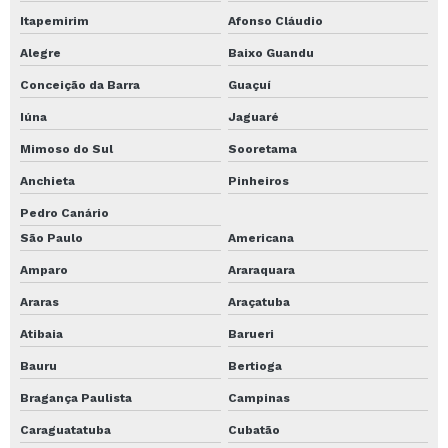
Itapemirim
Afonso Cláudio
Perfuratriz estaca hélice contínua
Alegre
Baixo Guandu
Preço perfuração de solo
Conceição da Barra
Guaçuí
Preço por metro de estaca hélice contínua
Iúna
Jaguaré
Preço sondagem spt
Mimoso do Sul
Sooretama
Projeto de fundação de casa
Anchieta
Pinheiros
Projeto de fundação de galpão
Pedro Canário
Projeto de fundação estacas
São Paulo
Americana
Projeto de fundação para sobrado
Amparo
Araraquara
Projeto de fundação preço
Araras
Araçatuba
Atibaia
Barueri
Projeto de fundação residencial
Bauru
Bertioga
Projetos de fundação terraplenagem
Bragança Paulista
Campinas
Quanto custa um projeto de fundação
Caraguatatuba
Cubatão
Serviço de perfuração com estaca Hélice