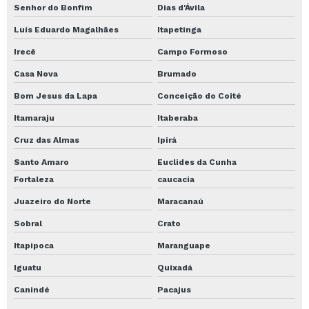
Senhor do Bonfim
Dias d'Ávila
Luís Eduardo Magalhães
Itapetinga
Irecê
Campo Formoso
Casa Nova
Brumado
Bom Jesus da Lapa
Conceição do Coité
Itamaraju
Itaberaba
Cruz das Almas
Ipirá
Santo Amaro
Euclides da Cunha
Fortaleza
caucacia
Juazeiro do Norte
Maracanaú
Sobral
Crato
Itapipoca
Maranguape
Iguatu
Quixadá
Canindé
Pacajus