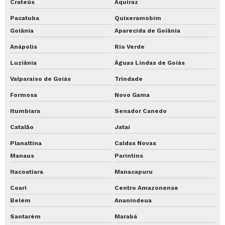
Crateús
Aquiraz
Pacatuba
Quixeramobim
Goiânia
Aparecida de Goiânia
Anápolis
Rio Verde
Luziânia
Águas Lindas de Goiás
Valparaíso de Goiás
Trindade
Formosa
Novo Gama
Itumbiara
Senador Canedo
Catalão
Jataí
Planaltina
Caldas Novas
Manaus
Parintins
Itacoatiara
Manacapuru
Coari
Centro Amazonense
Belém
Ananindeua
Santarém
Marabá