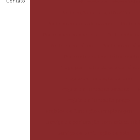
Contato
Perfuração de Estacas Valo
Perfuração de lençol freático
Perfuração em solo estaca
Perfura
Perfuração estaca raiz
Perfuração e
Perfuração hélice
Perfuração hél
Perfuratriz estaca hélice contí
Preço por metro de estaca hélic
Projeto de fundação de casa
Projeto de fundação estacas
Projeto de fundação preço
Projetos de fundação terraplenagem
Serviço de perfuração com estaca Hél
Serviço de perfuração de solo