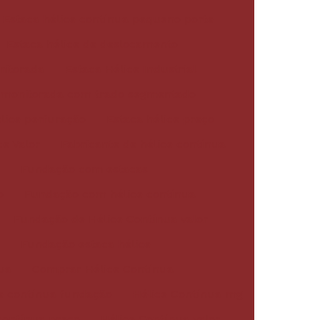
Estaca hélice contínua pequeno porte
Estaca hélice de deslocamento
nitorada
Estaca Hélice Industrial
e monitorada com trado segmentado
lice perfuração
Estaca hélice preço
ce Valor
Fabricante de hélice contínua
z
Fundação com estacas
o
Fundação com hélice contínua
Fundação de Hélice Contínua valor
Fundação estaca hélice
ua
Comprar Hélice Contínua
e contínua fundação
Hélice Contínua mg
contínua preço
Hélice Contínua valor