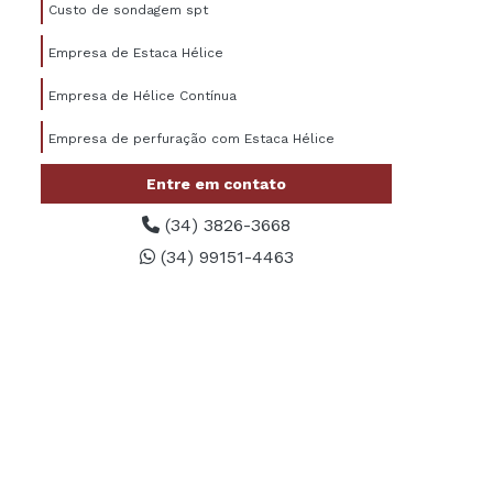
Custo de sondagem spt
Empresa de Estaca Hélice
Empresa de Hélice Contínua
Empresa de perfuração com Estaca Hélice
Empresa de perfuração de estacas
Entre em contato
(34) 3826-3668
Empresa de perfuração de solo
(34) 99151-4463
Empresa de sondagem spt
Empresa de Transportes para Pesados
Estaca de hélice contínua
Estaca escava preço
Estaca escavada a trado
Estaca escavada a trado manual