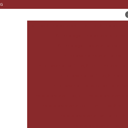
MG
Armação de estacas
Armação de estacas
Concretagem de estaca strauss
Concretagem estaca hélice con
Empresa de Estaca Hélice
Empresa de perfuração com Estaca Hél
Empresa de perfuração de sol
Empresa de Transportes para Pe
Estaca escava preço
Estaca escavada a
Estaca escavada com trado mecânico
Estaca escavada pequeno diâ
Estaca escavada preço p