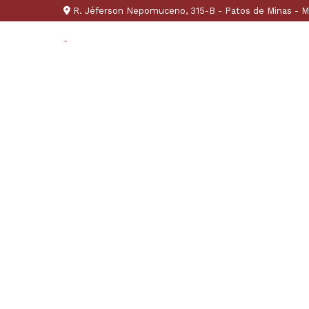
R. Jéferson Nepomuceno, 315-B - Patos de Minas - 