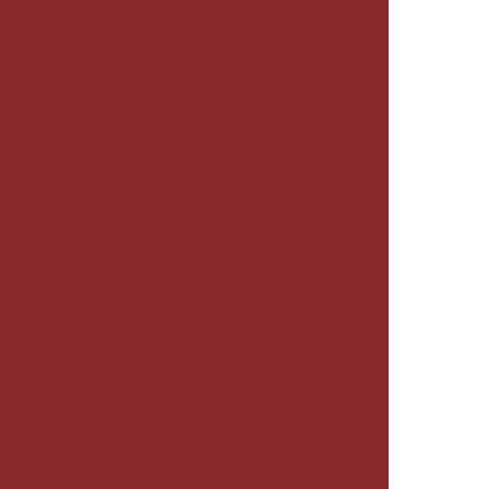
Serviço de sondagem spt
dos
Serviços de Estacas Hélice
cussão preço
Sondagem a percussão spt
nas gerais
Sondagem spt execução
m spt manual
Sondagem SPT mg
pt preço mg
Sondagem SPT uberlândia
a percussão
Transporte de caldeira
Transporte de Caldeira preço
ansporte de equipamentos pesados
Transporte de guindaste sp
os
Transporte de máquinas industriais
Pesados mg
Transporte de pesados preço
ia
Transporte de pesados valor