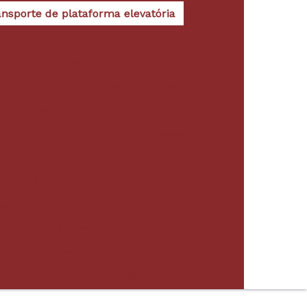
ansporte de plataforma elevatória
Transporte de plataforma preço
a mg
Transporte de plataforma valor
porte eólico
Transporte hélice eólica
Transporte para Guindaste mg
Transporte pesado para empresas
pt
Valor sondagem spt
e de máquinas pesadas
as agrícolas
Transporte de trator
uinas pesadas em mg
de solo em minas gerais
ia
Serviço de perfuração de solo em goiás