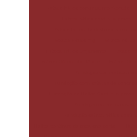
Estaca hélice contínua monitorada
Estaca hélice contínua preço
Estaca hélice de deslocamento mo
Estaca Hélice mg
Estaca hélic
Estaca Hélice Orçamento
Estaca hé
Estaca Hélice uberlândia
Estaca Héli
Fundação com estaca rai
Fundação com estacas de concret
Fundação de Hélice Contínua preço
Fundação estaca escavada
Fundação estaca hélice contín
Hélice contínua de pequeno porte
Hélic
Hélice contínua monitorada
Hélice 