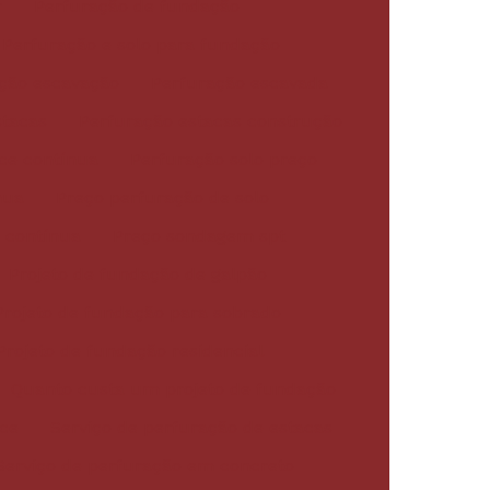
r
Perfuração de fundação
Perfuração e solo para fundação
ção escavação
Perfuração escavada
stacas
Perfuração estacas construção
ice contínua
Perfuração solo preço
nua
Preço perfuração de solo
e contínua
Preço sondagem spt
Projeto de fundação de galpão
Projeto de fundação para sobrado
Projeto de fundação residencial
Quanto custa um projeto de fundação
ice
Serviço de perfuração de estacas
Serviço de perfuração em concreto