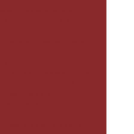
dações
Locação de Estaca Hélice
Orçamento de Estaca Hélice
ção com estaca hélice
Orçamento Fundação de Hélice Contínua
cas
Orçamento sondagem spt
ados
Perfuração de solo valor
o de perfuração de solo para fundação
Perfuração de estaca fundação
rfuração de estaca hélice contínua
Perfuração de estaca hélice valor
Perfuração de estacas preço
rfuração de Estacas uberlândia mg