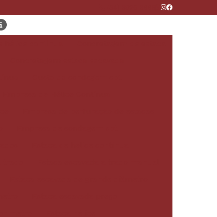
(34) 3826-3668
 hélice contínua
Concretagem de estaca
Concretagem estaca escavada
tínua
Custo de sondagem spt
Empresa de Hélice Contínua
ice
Empresa de perfuração de estacas
o
Empresa de sondagem spt
sados
Estaca de hélice contínua
 trado
Estaca escavada a trado manual
Estaca escavada de grande diâmetro
metro
Estaca escavada preço
or metro
Estaca hélice