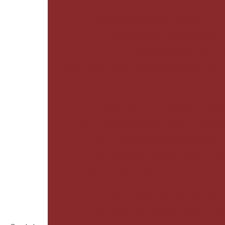
Investigação geotécnica para fun
Locação perfuração de solo
Orçamento de perfura
Orçamento de transporte de plataforma
Orçamento Perfuração de Esta
Orçamento Transporte de pes
Perfuração de solo aluguel
Serviç
Perfuração de estaca escavada
Perfuração de Estaca Hélice
Pe
Perfuração de estaca hélice preço
Perfuração de Estacas mg
Perfuração de estacas trado
Pe