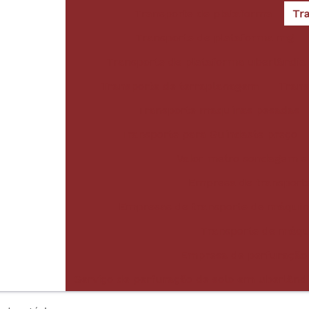
Transporte de plataforma
Tr
Transporte de plataforma mg
Transporte de plataforma uberlândi
Transporte de terraplanagem
Trans
Transporte maquinas pesadas
Transporte para Guindaste preço
Valor metro sondagem s
Empresa de transport
Empresas de transporte de máquin
Transporte de máq
Empresa de perfuração 
Serviço de perfuração de solo em uberlând