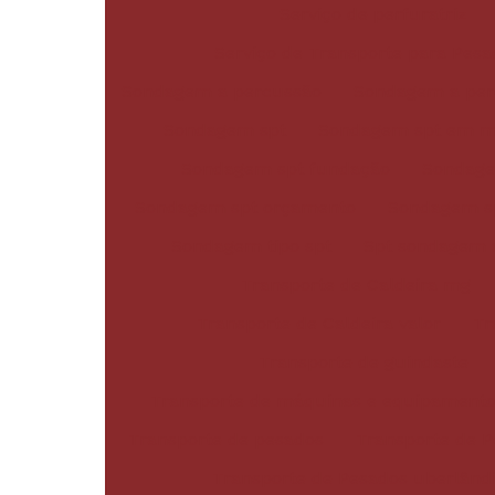
Serviço de perfuratriz
Serviço de Transporte para Pesa
Sondagem a percussão
Sondagem a per
Sondagem spt
Sondagem spt em mi
Sondagem spt fundação
Sondage
Sondagem spt orçamento
Sondagem s
Sondagem tipo spt
Spt sondagem 
Transporte de Caldeira mg
Transporte de Caldeira valor
Tr
Transporte de guindaste
Transporte de máquinas e equipament
Transporte de pesados
Transporte de 
Transporte de Pesados uberlând