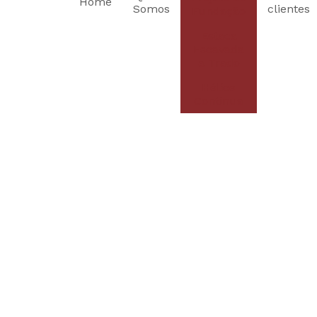
Home
Somos
clientes
Fundação
Estaca
Escavada
a Trado
Hélice
Continua