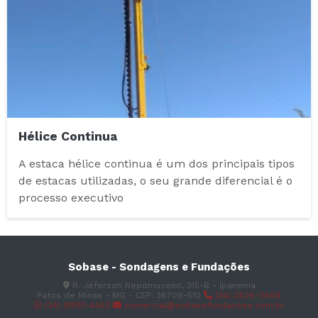
Hélice Continua
A estaca hélice continua é um dos principais tipos
de estacas utilizadas, o seu grande diferencial é o
processo executivo
Sobase - Sondagens e Fundações
R. Jéferson Nepomuceno, 315-B - Ipanema
Patos de Minas - MG - CEP: 38706-510
(34) 3826-3668
(34) 99151-4463
comercial@sobasefundacoes.com.br